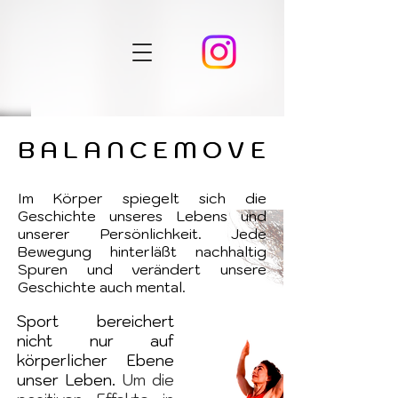
B A L A N C E M O V E
B A L A N C E M O V E
B A L A N C E M O V E
B A L A N C E M O V E
Im Körper spiegelt sich die
Geschichte unseres Lebens und
unserer Persönlichkeit. Jede
Bewegung hinterläßt nachhaltig
Spuren und verändert unsere
Geschichte auch mental.
Sport bereichert
nicht nur auf
körperlicher Ebene
unser Leben.
Um die