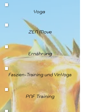
Yoga
ZEN Move
Ernährung
Faszien-Training und YinYoga
PNF Training