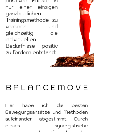
positiven Effekte in
nur einer einzigen
ganzheitlichen
Trainingsmethode zu
vereinen und
gleichzeitig die
individuellen
Bedürfnisse positiv
zu fördern entstand: ​
B A L A N C E M O V E
B A L A N C E M O V E
Hier habe ich die besten
Bewegungsansätze und Methoden
aufeinander abgestimmt. Durch
dieses synergistische