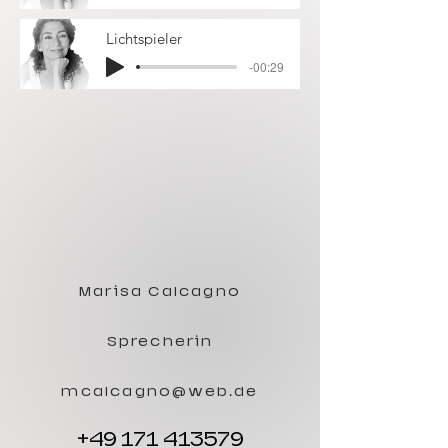
Lichtspieler
-00:29
Marisa Calcagno
Sprecherin
mcalcagno@web.de
+49 171 413579